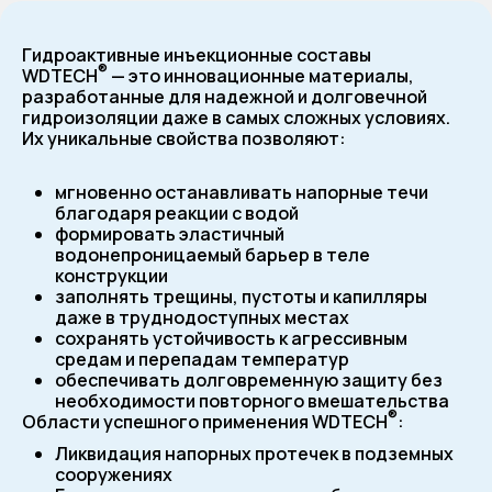
Гидроактивные инъекционные составы
®
WDTECH
— это инновационные материалы,
разработанные для надежной и долговечной
гидроизоляции даже в самых сложных условиях.
Их уникальные свойства позволяют:
мгновенно останавливать напорные течи
благодаря реакции с водой
формировать эластичный
водонепроницаемый барьер в теле
конструкции
заполнять трещины, пустоты и капилляры
даже в труднодоступных местах
сохранять устойчивость к агрессивным
средам и перепадам температур
обеспечивать долговременную защиту без
необходимости повторного вмешательства
®
Области успешного применения WDTECH
:
Ликвидация напорных протечек в подземных
сооружениях